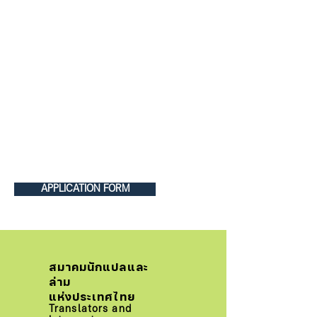
APPLICATION FORM
สมาคมนักแปลและ
ล่าม
แห่งประเทศไทย
Translators and